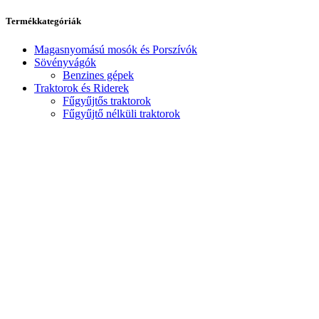
Termékkategóriák
Magasnyomású mosók és Porszívók
Sövényvágók
Benzines gépek
Traktorok és Riderek
Fűgyűjtős traktorok
Fűgyűjtő nélküli traktorok
Riderek
Fűnyírók és gyepszellőztetők
Benzines gépek
Akkumulátoros gépek
Elektromos gépek
Tartozékok, Kiegészítők, Kenőanyagok,
Erdészeti szerszámok
Játékok
Kiegészítők
Védőfelszerelések, Ruházat
Tartozékok fűnyírókhoz, fűkaszákhoz
Tartozékok magasnyomású mosókhoz
Tartozékok porszívóhoz
Kenőanyagok
Tartozékok láncfűrészhez
Üzemanyag kannák, tároló dobozok