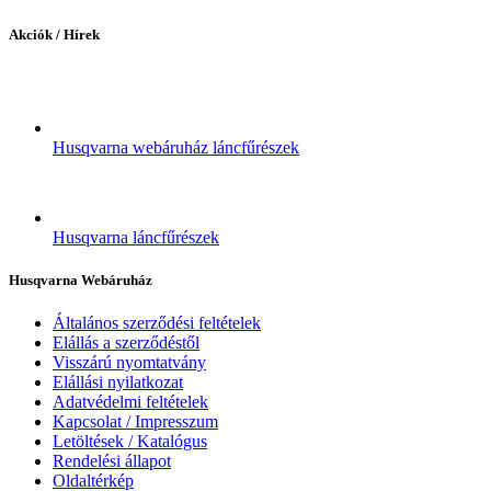
Akciók / Hírek
Husqvarna webáruház láncfűrészek
Husqvarna láncfűrészek
Husqvarna Webáruház
Általános szerződési feltételek
Elállás a szerződéstől
Visszárú nyomtatvány
Elállási nyilatkozat
Adatvédelmi feltételek
Kapcsolat / Impresszum
Letöltések / Katalógus
Rendelési állapot
Oldaltérkép