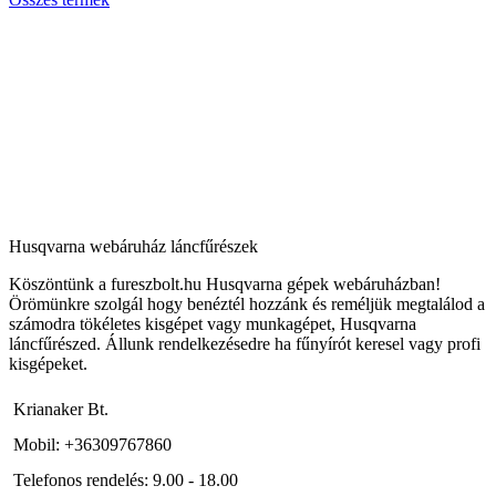
Husqvarna webáruház láncfűrészek
Köszöntünk a fureszbolt.hu Husqvarna gépek webáruházban!
Örömünkre szolgál hogy benéztél hozzánk és reméljük megtalálod a
számodra tökéletes kisgépet vagy munkagépet, Husqvarna
láncfűrészed. Állunk rendelkezésedre ha fűnyírót keresel vagy profi
kisgépeket.
Krianaker Bt.
Mobil: +36309767860
Telefonos rendelés: 9.00 - 18.00