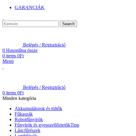
GARANCIÁK
Search
Belépés / Regisztráció
0
Hasonlítsa össze
0
items
0
Ft
Menü
Belépés / Regisztráció
0
items
0
Ft
Minden kategória
Akkumulátorok és töltők
Fűkaszák
Robotfűnyírók
Fűnyírók és gyepszellőztetők
Tipp
Láncfűrészek
Lombfúvók