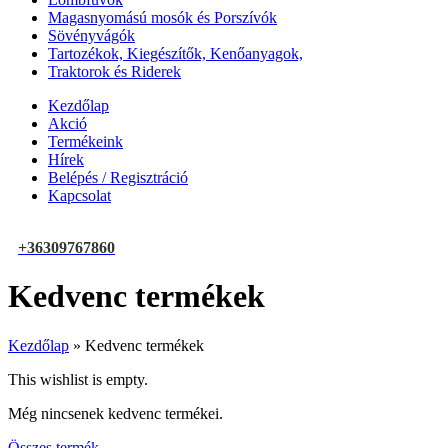
Magasnyomású mosók és Porszívók
Sövényvágók
Tartozékok, Kiegészítők, Kenőanyagok,
Traktorok és Riderek
Kezdőlap
Akció
Termékeink
Hírek
Belépés / Regisztráció
Kapcsolat
+36309767860
Kedvenc termékek
Kezdőlap
»
Kedvenc termékek
This wishlist is empty.
Még nincsenek kedvenc termékei.
Összes termék