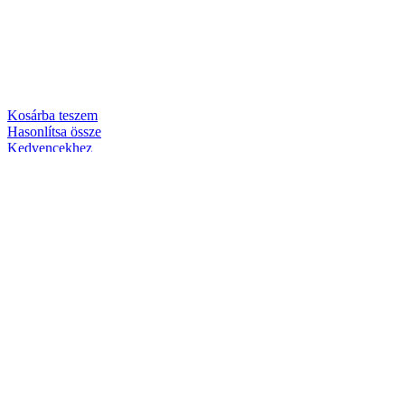
Kosárba teszem
Hasonlítsa össze
Kedvencekhez
Lánc Husqvarna 3/8 / 1,1 Pico / 44 szem / H38,
90PX
Tartozékok, Kiegészítők, Kenőanyagok,
,
Tartozékok láncfűrészhez
Husqvarna
4,840
Ft
Bruttó
Tovább olvasom
Hasonlítsa össze
Kedvencekhez
Láncfűrész akkumulátoros Husqvarna 120i KIT12″