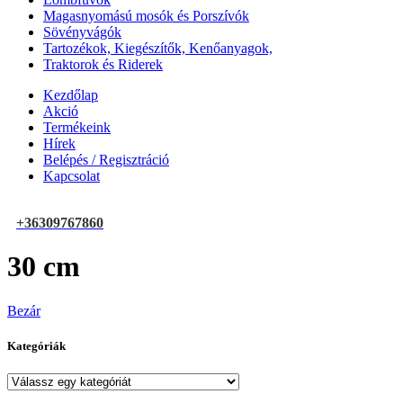
Magasnyomású mosók és Porszívók
Sövényvágók
Tartozékok, Kiegészítők, Kenőanyagok,
Traktorok és Riderek
Kezdőlap
Akció
Termékeink
Hírek
Belépés / Regisztráció
Kapcsolat
+36309767860
30 cm
Bezár
Kategóriák