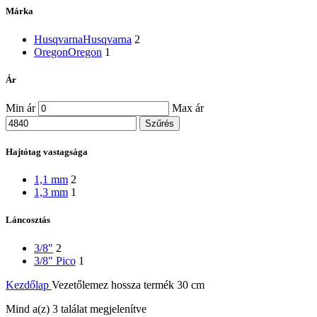
Márka
Husqvarna
Husqvarna
2
Oregon
Oregon
1
Ár
Min ár
Max ár
Szűrés
Hajtótag vastagsága
1,1 mm
2
1,3 mm
1
Láncosztás
3/8"
2
3/8" Pico
1
Kezdőlap
Vezetőlemez hossza termék
30 cm
Mind a(z) 3 találat megjelenítve