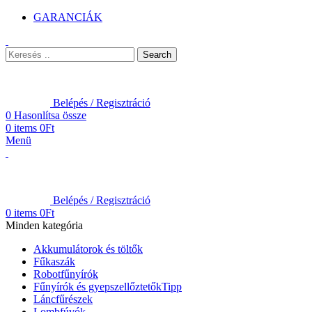
GARANCIÁK
Search
Belépés / Regisztráció
0
Hasonlítsa össze
0
items
0
Ft
Menü
Belépés / Regisztráció
0
items
0
Ft
Minden kategória
Akkumulátorok és töltők
Fűkaszák
Robotfűnyírók
Fűnyírók és gyepszellőztetők
Tipp
Láncfűrészek
Lombfúvók