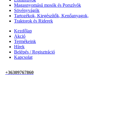
Magasnyomású mosók és Porszívók
Sövényvágók
Tartozékok, Kiegészítők, Kenőanyagok,
Traktorok és Riderek
Kezdőlap
Akció
Termékeink
Hírek
Belépés / Regisztráció
Kapcsolat
+36309767860