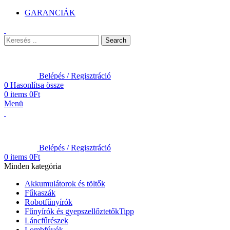
GARANCIÁK
Search
Belépés / Regisztráció
0
Hasonlítsa össze
0
items
0
Ft
Menü
Belépés / Regisztráció
0
items
0
Ft
Minden kategória
Akkumulátorok és töltők
Fűkaszák
Robotfűnyírók
Fűnyírók és gyepszellőztetők
Tipp
Láncfűrészek
Lombfúvók