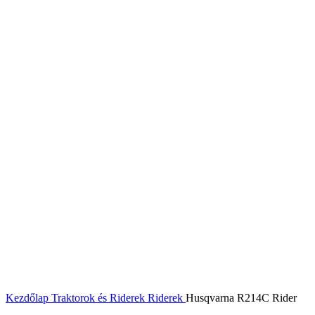
Click to enlarge
Kezdőlap
Traktorok és Riderek
Riderek
Husqvarna R214C Rider