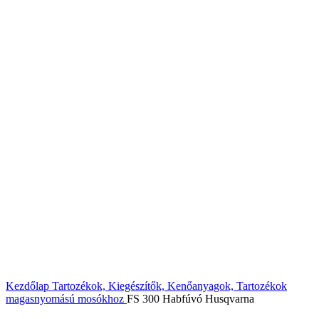
Click to enlarge
Kezdőlap
Tartozékok, Kiegészítők, Kenőanyagok,
Tartozékok
magasnyomású mosókhoz
FS 300 Habfúvó Husqvarna