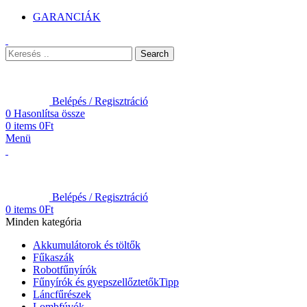
GARANCIÁK
Search
Belépés / Regisztráció
0
Hasonlítsa össze
0
items
0
Ft
Menü
Belépés / Regisztráció
0
items
0
Ft
Minden kategória
Akkumulátorok és töltők
Fűkaszák
Robotfűnyírók
Fűnyírók és gyepszellőztetők
Tipp
Láncfűrészek
Lombfúvók