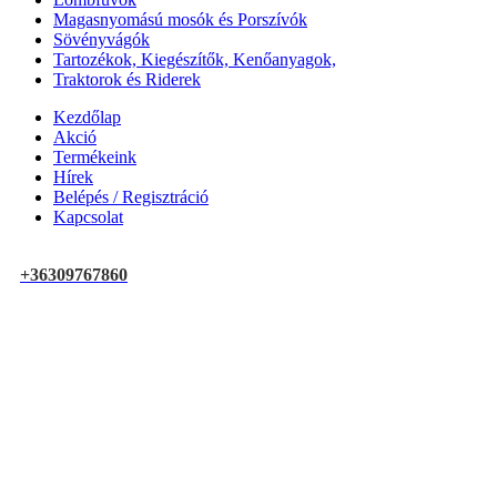
Magasnyomású mosók és Porszívók
Sövényvágók
Tartozékok, Kiegészítők, Kenőanyagok,
Traktorok és Riderek
Kezdőlap
Akció
Termékeink
Hírek
Belépés / Regisztráció
Kapcsolat
+36309767860