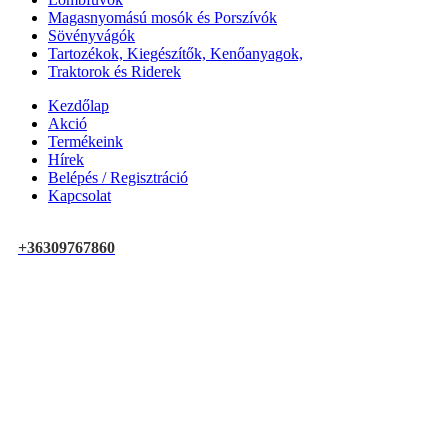
Magasnyomású mosók és Porszívók
Sövényvágók
Tartozékok, Kiegészítők, Kenőanyagok,
Traktorok és Riderek
Kezdőlap
Akció
Termékeink
Hírek
Belépés / Regisztráció
Kapcsolat
+36309767860