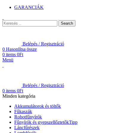
GARANCIÁK
Search
Belépés / Regisztráció
0
Hasonlítsa össze
0
items
0
Ft
Menü
Belépés / Regisztráció
0
items
0
Ft
Minden kategória
Akkumulátorok és töltők
Fűkaszák
Robotfűnyírók
Fűnyírók és gyepszellőztetők
Tipp
Láncfűrészek
Lombfúvók