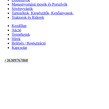
Magasnyomású mosók és Porszívók
Sövényvágók
Tartozékok, Kiegészítők, Kenőanyagok,
Traktorok és Riderek
Kezdőlap
Akció
Termékeink
Hírek
Belépés / Regisztráció
Kapcsolat
+36309767860