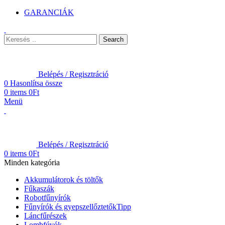
GARANCIÁK
Search
Belépés / Regisztráció
0
Hasonlítsa össze
0
items
0
Ft
Menü
Belépés / Regisztráció
0
items
0
Ft
Minden kategória
Akkumulátorok és töltők
Fűkaszák
Robotfűnyírók
Fűnyírók és gyepszellőztetők
Tipp
Láncfűrészek
Lombfúvók