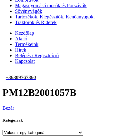
Magasnyomású mosók és Porszívók
Sövényvágók
Tartozékok, Kiegészítők, Kenőanyagok,
Traktorok és Riderek
Kezdőlap
Akció
Termékeink
Hírek
Belépés / Regisztráció
Kapcsolat
+36309767860
PM12B2001057B
Bezár
Kategóriák