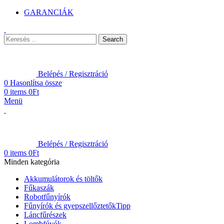
GARANCIÁK
Search
Belépés / Regisztráció
0
Hasonlítsa össze
0
items
0
Ft
Menü
Belépés / Regisztráció
0
items
0
Ft
Minden kategória
Akkumulátorok és töltők
Fűkaszák
Robotfűnyírók
Fűnyírók és gyepszellőztetők
Tipp
Láncfűrészek
Lombfúvók